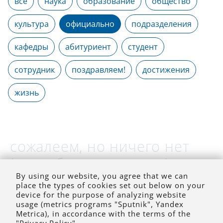
все
наука
образование
общество
культура
официально
подразделения
кафедры
абитуриент
студент
сотрудник
поздравляем!
достижения
жизнь
сожалеем, но ничего нет
(на выбранное время)
By using our website, you agree that we can
place the types of cookies set out below on your
device for the purpose of analyzing website
usage (metrics programs "Sputnik", Yandex
Metrica), in accordance with the terms of the