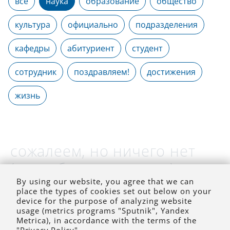
все
наука
образование
общество
культура
официально
подразделения
кафедры
абитуриент
студент
сотрудник
поздравляем!
достижения
жизнь
сожалеем, но ничего нет
(на выбранное время)
By using our website, you agree that we can
place the types of cookies set out below on your
device for the purpose of analyzing website
usage (metrics programs "Sputnik", Yandex
Metrica), in accordance with the terms of the