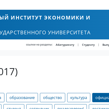
ЫЙ ИНСТИТУТ ЭКОНОМИКИ И
СУДАРСТВЕННОГО УНИВЕРСИТЕТА
ссылки на разделы:
|
|
Абитуриенту
Студенту
Вып
017)
а
образование
общество
культура
офици
студент
сотрудник
поздравляем!
достиже