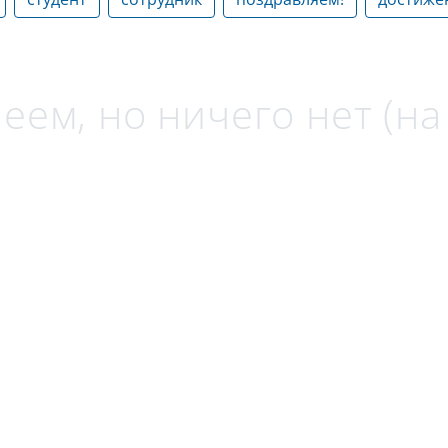
еем, но ничего нет (н