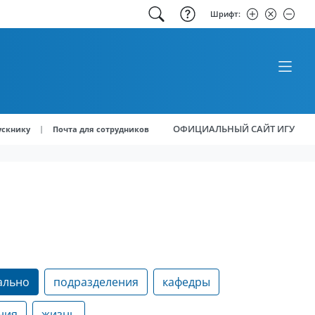
Шрифт:
ОФИЦИАЛЬНЫЙ САЙТ ИГУ
|
ускнику
Почта для сотрудников
ально
подразделения
кафедры
ния
жизнь