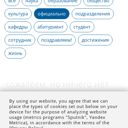
все
наука
образование
общество
культура
официально
подразделения
кафедры
абитуриент
студент
сотрудник
поздравляем!
достижения
жизнь
сожалеем, но ничего нет
(на выбранное время)
By using our website, you agree that we can
place the types of cookies set out below on your
device for the purpose of analyzing website
usage (metrics programs "Sputnik", Yandex
Metrica), in accordance with the terms of the