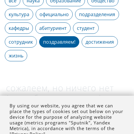
все
наука
образование
общество
культура
официально
подразделения
кафедры
абитуриент
студент
сотрудник
поздравляем!
достижения
жизнь
сожалеем, но ничего нет
(на выбранное время)
By using our website, you agree that we can
place the types of cookies set out below on your
device for the purpose of analyzing website
usage (metrics programs "Sputnik", Yandex
Metrica), in accordance with the terms of the