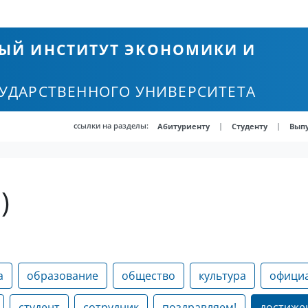
ЫЙ ИНСТИТУТ ЭКОНОМИКИ И
СУДАРСТВЕННОГО УНИВЕРСИТЕТА
ссылки на разделы:
|
|
Абитуриенту
Студенту
Вып
)
а
образование
общество
культура
офици
студент
сотрудник
поздравляем!
достиже