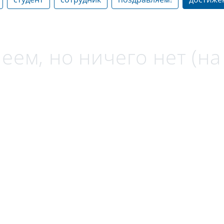
еем, но ничего нет (н