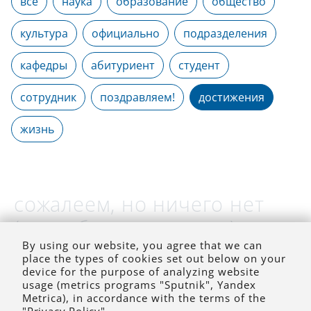
все
наука
образование
общество
культура
официально
подразделения
кафедры
абитуриент
студент
сотрудник
поздравляем!
достижения
жизнь
сожалеем, но ничего нет
(на выбранное время)
By using our website, you agree that we can
place the types of cookies set out below on your
device for the purpose of analyzing website
usage (metrics programs "Sputnik", Yandex
Metrica), in accordance with the terms of the