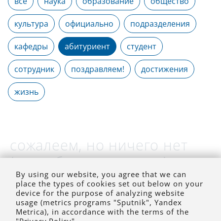
все
наука
образование
общество
культура
официально
подразделения
кафедры
абитуриент
студент
сотрудник
поздравляем!
достижения
жизнь
сожалеем, но ничего нет
(на выбранное время)
By using our website, you agree that we can
place the types of cookies set out below on your
device for the purpose of analyzing website
usage (metrics programs "Sputnik", Yandex
Metrica), in accordance with the terms of the