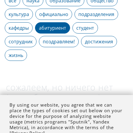
все
наука
образование
общество
культура
официально
подразделения
кафедры
абитуриент
студент
сотрудник
поздравляем!
достижения
жизнь
сожалеем, но ничего нет
(на выбранное время)
By using our website, you agree that we can
place the types of cookies set out below on your
device for the purpose of analyzing website
usage (metrics programs "Sputnik", Yandex
Metrica), in accordance with the terms of the