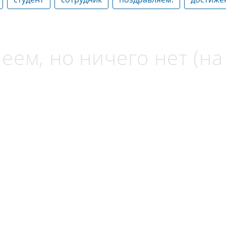
еем, но ничего нет (н