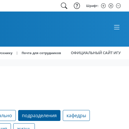
Шрифт:
ОФИЦИАЛЬНЫЙ САЙТ ИГУ
|
ускнику
Почта для сотрудников
ально
подразделения
кафедры
ния
жизнь