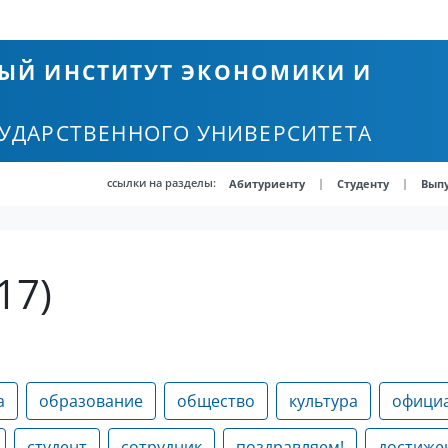
ЫЙ ИНСТИТУТ ЭКОНОМИКИ И
СУДАРСТВЕННОГО УНИВЕРСИТЕТА
ссылки на разделы:
|
|
Абитуриенту
Студенту
Вып
17)
а
образование
общество
культура
офици
студент
сотрудник
поздравляем!
достиже