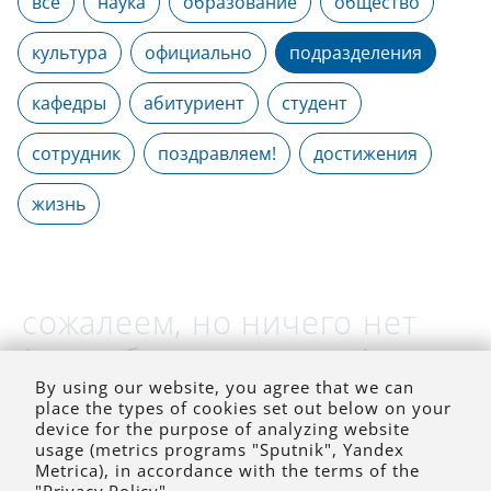
все
наука
образование
общество
культура
официально
подразделения
кафедры
абитуриент
студент
сотрудник
поздравляем!
достижения
жизнь
сожалеем, но ничего нет
(на выбранное время)
By using our website, you agree that we can
place the types of cookies set out below on your
device for the purpose of analyzing website
usage (metrics programs "Sputnik", Yandex
Metrica), in accordance with the terms of the