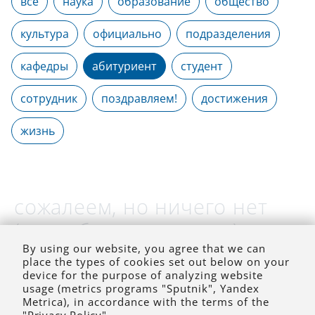
все
наука
образование
общество
культура
официально
подразделения
кафедры
абитуриент
студент
сотрудник
поздравляем!
достижения
жизнь
сожалеем, но ничего нет
(на выбранное время)
By using our website, you agree that we can
place the types of cookies set out below on your
device for the purpose of analyzing website
usage (metrics programs "Sputnik", Yandex
Metrica), in accordance with the terms of the