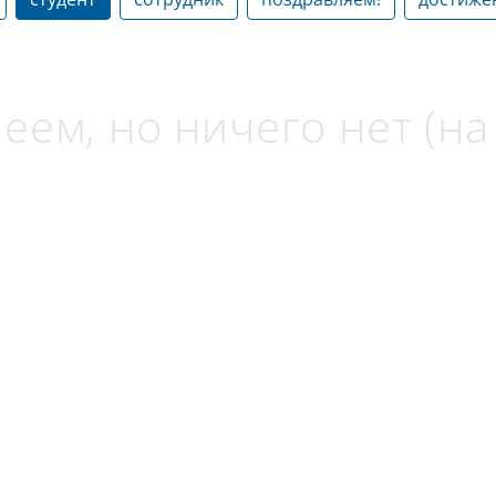
еем, но ничего нет (н