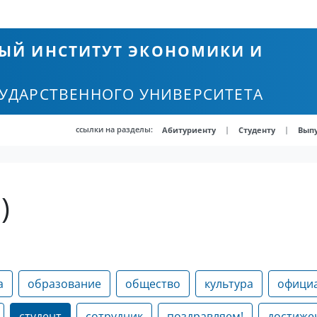
ЫЙ ИНСТИТУТ ЭКОНОМИКИ И
СУДАРСТВЕННОГО УНИВЕРСИТЕТА
ссылки на разделы:
|
|
Абитуриенту
Студенту
Вып
)
а
образование
общество
культура
офици
студент
сотрудник
поздравляем!
достиже