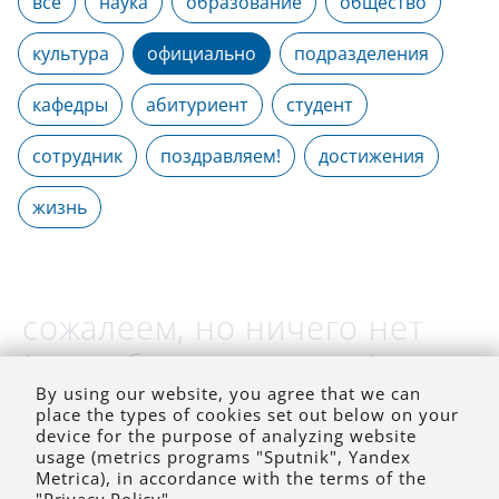
все
наука
образование
общество
культура
официально
подразделения
кафедры
абитуриент
студент
сотрудник
поздравляем!
достижения
жизнь
сожалеем, но ничего нет
(на выбранное время)
By using our website, you agree that we can
place the types of cookies set out below on your
device for the purpose of analyzing website
usage (metrics programs "Sputnik", Yandex
Metrica), in accordance with the terms of the