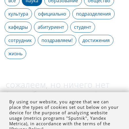
все
наука
образование
общество
культура
официально
подразделения
кафедры
абитуриент
студент
сотрудник
поздравляем!
достижения
жизнь
сожалеем, но ничего нет
(на выбранное время)
By using our website, you agree that we can
place the types of cookies set out below on your
device for the purpose of analyzing website
usage (metrics programs "Sputnik", Yandex
Metrica), in accordance with the terms of the