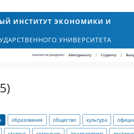
ЫЙ ИНСТИТУТ ЭКОНОМИКИ И
СУДАРСТВЕННОГО УНИВЕРСИТЕТА
ссылки на разделы:
|
|
Абитуриенту
Студенту
Вып
5)
а
образование
общество
культура
офици
студент
сотрудник
поздравляем!
достиже