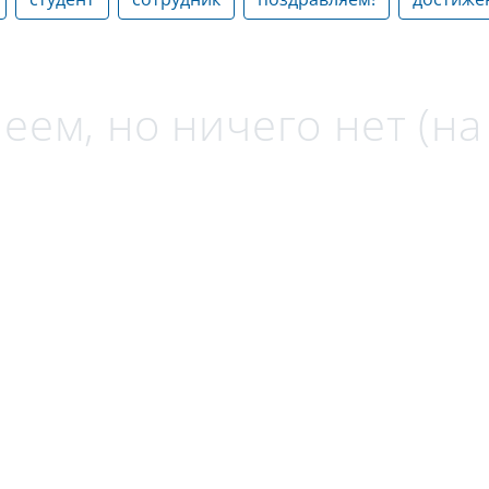
еем, но ничего нет (н