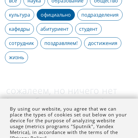
все
наука
образование
общество
культура
официально
подразделения
кафедры
абитуриент
студент
сотрудник
поздравляем!
достижения
жизнь
сожалеем, но ничего нет
(на выбранное время)
By using our website, you agree that we can
place the types of cookies set out below on your
device for the purpose of analyzing website
usage (metrics programs "Sputnik", Yandex
Metrica), in accordance with the terms of the