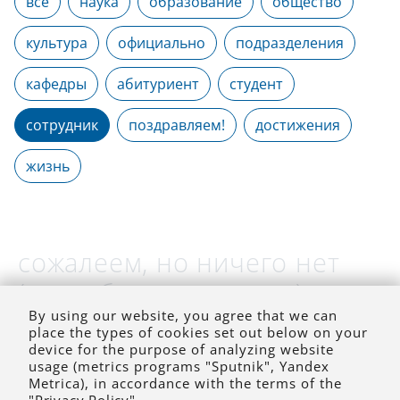
все
наука
образование
общество
культура
официально
подразделения
кафедры
абитуриент
студент
сотрудник
поздравляем!
достижения
жизнь
сожалеем, но ничего нет
(на выбранное время)
By using our website, you agree that we can
place the types of cookies set out below on your
device for the purpose of analyzing website
usage (metrics programs "Sputnik", Yandex
Metrica), in accordance with the terms of the