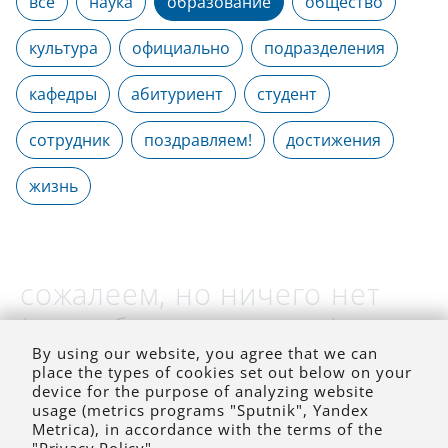
все
наука
образование
общество
культура
официально
подразделения
кафедры
абитуриент
студент
сотрудник
поздравляем!
достижения
жизнь
сожалеем, но ничего нет
(на выбранное время)
By using our website, you agree that we can
place the types of cookies set out below on your
device for the purpose of analyzing website
usage (metrics programs "Sputnik", Yandex
Metrica), in accordance with the terms of the