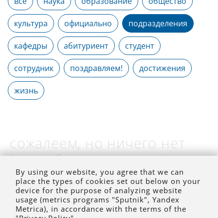
все
наука
образование
общество
культура
официально
подразделения
кафедры
абитуриент
студент
сотрудник
поздравляем!
достижения
жизнь
сожалеем, но ничего нет
(на выбранное время)
By using our website, you agree that we can
place the types of cookies set out below on your
device for the purpose of analyzing website
usage (metrics programs "Sputnik", Yandex
Metrica), in accordance with the terms of the