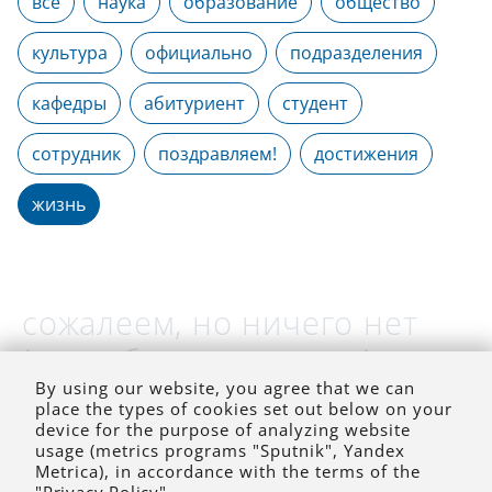
все
наука
образование
общество
культура
официально
подразделения
кафедры
абитуриент
студент
сотрудник
поздравляем!
достижения
жизнь
сожалеем, но ничего нет
(на выбранное время)
By using our website, you agree that we can
place the types of cookies set out below on your
device for the purpose of analyzing website
usage (metrics programs "Sputnik", Yandex
Metrica), in accordance with the terms of the