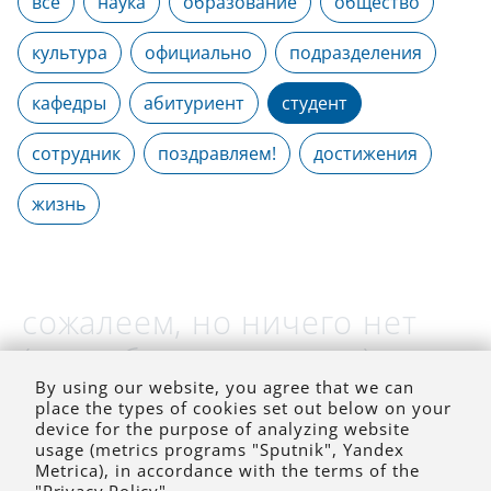
все
наука
образование
общество
культура
официально
подразделения
кафедры
абитуриент
студент
сотрудник
поздравляем!
достижения
жизнь
сожалеем, но ничего нет
(на выбранное время)
By using our website, you agree that we can
place the types of cookies set out below on your
device for the purpose of analyzing website
usage (metrics programs "Sputnik", Yandex
Metrica), in accordance with the terms of the