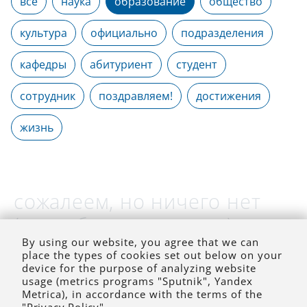
все
наука
образование
общество
культура
официально
подразделения
кафедры
абитуриент
студент
сотрудник
поздравляем!
достижения
жизнь
сожалеем, но ничего нет
(на выбранное время)
By using our website, you agree that we can
place the types of cookies set out below on your
device for the purpose of analyzing website
usage (metrics programs "Sputnik", Yandex
Metrica), in accordance with the terms of the