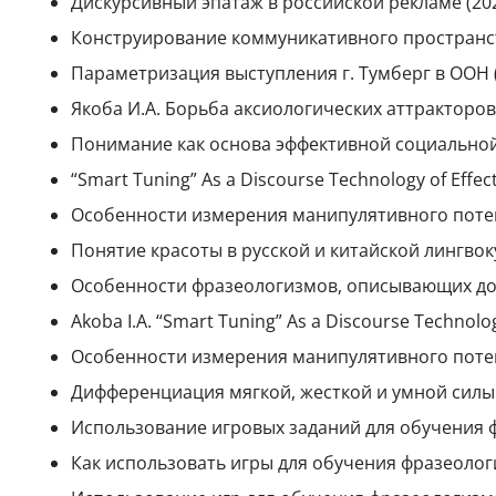
Дискурсивный эпатаж в российской рекламе (202
Конструирование коммуникативного пространств
Параметризация выступления г. Тумберг в ООН (
Якоба И.А. Борьба аксиологических аттракторов 
Понимание как основа эффективной социальной 
“Smart Tuning” As a Discourse Technology of Effect
Особенности измерения манипулятивного потенц
Понятие красоты в русской и китайской лингвоку
Особенности фразеологизмов, описывающих добро
Аkoba I.A. “Smart Tuning” As a Discourse Technolog
Особенности измерения манипулятивного потенц
Дифференциация мягкой, жесткой и умной силы 
Использование игровых заданий для обучения ф
Как использовать игры для обучения фразеологи