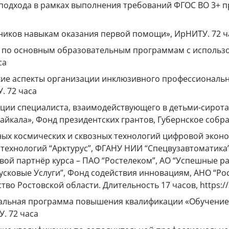
о подхода в рамках выполнения требований ФГОС ВО 3+
тников навыкам оказания первой помощи», ИрНИТУ. 72 ч
са по основным образовательным программам с исполь
са
ские аспекты организации инклюзивного профессиональ
. 72 часа
тенции специалиста, взаимодействующего в детьми-сиро
 Байкала», Фонд президентских грантов, Губернское соб
нных космических и сквозных технологий цифровой эконом
 технологий “Арктурус”, ФГАНУ НИИ “Спецвузавтоматик
ой партнёр курса – ПАО “Ростелеком”, АО “Успешные ра
сковые Услуги”, Фонд содействия инновациям, АНО “Рос
 Ростовской области. Длительность 17 часов, https://s
нальная программа повышения квалификации «Обучение 
. 72 часа