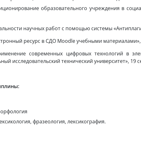
ионирование образовательного учреждения в социальн
нальности научных работ с помощью системы «Антиплаги
ктронный ресурс в СДО
Moodle
учебными материалами»,
именение современных цифровых технологий в элек
ый исследовательский технический университет», 19 сент
иплины:
Морфология
ексикология, фразеология, лексикография.