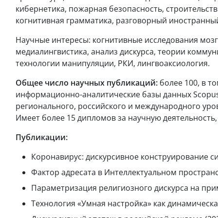
кибернетика, пожарная безопасность, строительство
когнитивная грамматика, разговорный иностранный 
Научные интересы: когнитивные исследования мозга
медиалингвистика, анализ дискурса, теории коммуни
технологии манипуляции, РКИ, лингвоаксиология.
Общее число научных публикаций:
более 100, в т
информационно-аналитические базы данных Scopus и
регионального, российского и международного уров
Имеет более 15 дипломов за научную деятельность
Публикации:
Коронавирус: дискурсивное конструирование сит
Фактор адресата в Интеллектуальном пространст
Параметризация религиозного дискурса на приме
Технология «Умная настройка» как динамическа