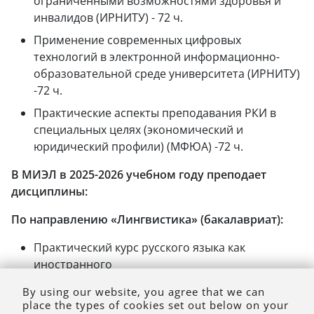
ограниченными возможностями здоровья и
инвалидов (ИРНИТУ) - 72 ч.
Применение современных цифровых
технологий в электронной информационно-
образовательной среде университета (ИРНИТУ)
-72 ч.
Практические аспекты преподавания РКИ в
специальных целях (экономический и
юридический профили) (МФЮА) -72 ч.
В МИЭЛ в 2025-2026 учебном году преподает
дисциплины:
По направлению «Лингвистика» (бакалавриат):
Практический курс русского языка как
иностранного
Практическая фонетика русского языка
By using our website, you agree that we can
place the types of cookies set out below on your
Русский язык в мире