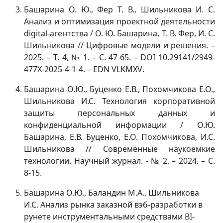
Башарина О. Ю., Фер Т. В., Шильникова И. С.
Анализ и оптимизация проектной деятельности
digital
-агентства / О. Ю. Башарина, Т. В. Фер, И. С.
Шильникова // Цифровые модели и решения. –
2025. – Т. 4, № 1. – С. 47-65. –
DOI
10.29141/2949-
477
X
-2025-4-1-4. –
EDN
VLKMXV
.
Башарина О.Ю., Буценко Е.В., Похомчикова Е.О.,
Шильникова И.С. Технология корпоративной
защиты персональных данных и
конфиденциальной информации / О.Ю.
Башарина, Е.В. Буценко, Е.О. Похомчикова, И.С.
Шильникова // Современные наукоемкие
технологии. Научный журнал. - № 2. – 2024. – С.
8-15.
Башарина О.Ю., Баландин М.А., Шильникова
И.С. Анализ рынка заказной вэб-разработки в
рунете инструментальными средствами ВI-