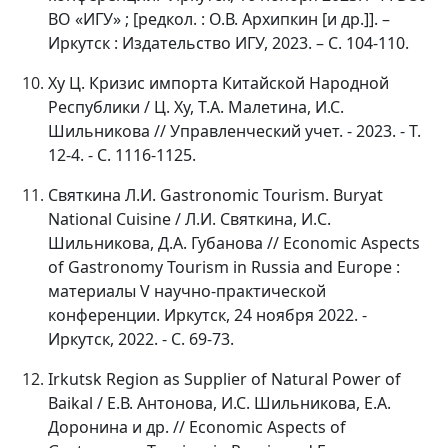
ВО «ИГУ» ; [редкол. : О.В. Архипкин [и др.]]. –
Иркутск : Издательство ИГУ, 2023. – С. 104-110.
Ху Ц. Кризис импорта Китайской Народной
Республики / Ц. Ху, Т.А. Малетина, И.С.
Шильникова // Управленческий учет. - 2023. - Т.
12-4. - С. 1116-1125.
Святкина
Л
.
И
. Gastronomic Tourism. Buryat
National Cuisine /
Л
.
И
.
Святкина
,
И
.
С
.
Шильникова
,
Д
.
А
.
Губанова
// Economic Aspects
of Gastronomy Tourism in Russia and Europe :
материалы
V
научно
-
практической
конференции
.
Иркутск, 24 ноября 2022. -
Иркутск, 2022. - С. 69-73.
Irkutsk Region as Supplier of Natural Power of
Baikal / Е.В. Антонова, И.С. Шильникова, Е.А.
Доронина и др. // Economic Aspects of