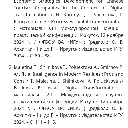
Economic
Strategies
Development
for
Chinese
Tourism
Companies
in
the
Context
of
Digital
Transformation
/
N
.
Korenyak
,
I
.
Shilnikova
,
Li
Peng
//
Business
Processes
Digital
Transformation
: материалы
VIII
Международной научно-
практической конференции. Иркутск, 12 ноября
2024 г. / ФГБОУ ВА «ИГУ» ; [редкол.: О. В.
Архипкин [ и др.]]. – Иркутск : Издательство ИГУ,
2024. – С. 80 – 88.
Maletina
T
.,
Shilnikova
I
.,
Poluektova
A
.,
Smirnov
P
.
Artificial
Intelligence
in
Modern
Realities
:
Pros
and
Cons
/
T
.
Maletina
,
I
.
Shilnikova
,
A
.
Poluektova
//
Business
Processes
Digital
Transformation
:
материалы
VIII
Международной научно-
практической конференции. Иркутск, 12 ноября
2024 г. / ФГБОУ ВА «ИГУ» ; [редкол.: О. В.
Архипкин [ и др.]]. – Иркутск : Издательство ИГУ,
2024. – С. 111 – 115.