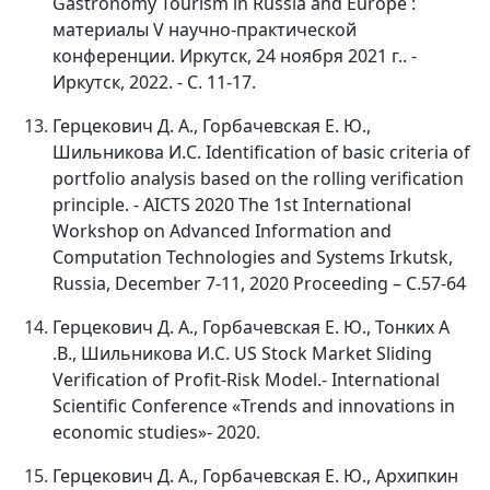
Gastronomy Tourism in Russia and Europe :
материалы V научно-практической
конференции. Иркутск, 24 ноября 2021 г.. -
Иркутск, 2022. - С. 11-17.
Герцекович
Д
.
А
.,
Горбачевская
Е
.
Ю
.,
Шильникова
И
.
С
. Identification of basic criteria of
portfolio analysis based on the rolling verification
principle. - AICTS 2020 The 1st International
Workshop on Advanced Information and
Computation Technologies and Systems Irkutsk,
Russia, December 7-11, 2020 Proceeding –
С
.57-64
Герцекович
Д
.
А
.,
Горбачевская
Е
.
Ю
.,
Тонких
А
.
В
.,
Шильникова
И
.
С
. US Stock Market Sliding
Verification of Profit-Risk Model.-
International
Scientific Conference «Trends and innovations in
economic studies»- 2020.
Герцекович
Д
.
А
.,
Горбачевская
Е
.
Ю
.,
Архипкин