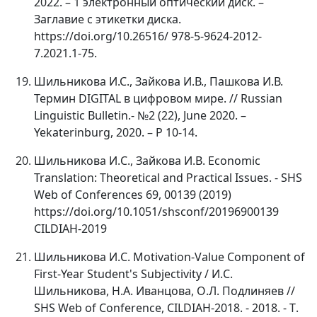
2022. – 1 электронный оптический диск. –
Заглавие с этикетки диска.
https://doi.org/10.26516/ 978-5-9624-2012-
7.2021.1-75.
Шильникова И.С., Зайкова И.В., Пашкова И.В.
Термин DIGITAL в цифровом мире. // Russian
Linguistic Bulletin.- №2 (22), June 2020. –
Yekaterinburg, 2020. – P 10-14.
Шильникова
И
.
С
.,
Зайкова
И
.
В
. Economic
Translation: Theoretical and Practical Issues. - SHS
Web of Conferences 69, 00139 (2019)
https://doi.org/10.1051/shsconf/20196900139
CILDIAH-2019
Шильникова
И
.
С
. Motivation-Value Component of
First-Year Student's Subjectivity /
И
.
С
.
Шильникова
,
Н
.
А
.
Иванцова
,
О
.
Л
.
Подлиняев
//
SHS Web of Conference, CILDIAH-2018. - 2018. -
Т
.