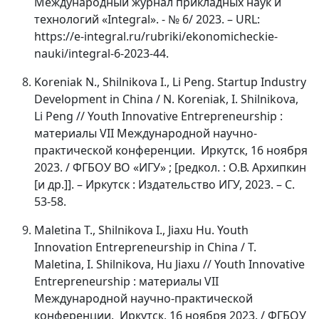
Международный журнал прикладных наук и
технологий «Integral». - № 6/ 2023. – URL:
https://e-integral.ru/rubriki/ekonomicheckie-
nauki/integral-6-2023-44.
Koreniak N., Shilnikova I., Li Peng. Startup Industry
Development in China / N. Koreniak, I. Shilnikova,
Li Peng // Youth Innovative Entrepreneurship :
материалы VII Международной научно-
практической конференции. Иркутск, 16 ноября
2023. / ФГБОУ ВО «ИГУ» ; [редкол. : О.В. Архипкин
[и др.]]. – Иркутск : Издательство ИГУ, 2023. – С.
53-58.
Maletina T., Shilnikova I., Jiaxu Hu. Youth
Innovation Entrepreneurship in China / T.
Maletina, I. Shilnikova, Hu Jiaxu // Youth Innovative
Entrepreneurship :
материалы
VII
Международной
научно
-
практической
конференции
.
Иркутск, 16 ноября 2023. / ФГБОУ