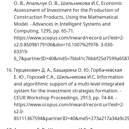
О
.
В
.,
Апальчук
О
.
В
.,
Шильникова
И
.
С
. Economic
Assessment of Investment for the Production of
Construction Products, Using the Mathematical
Model. - Advances in Intelligent Systems and
Computing, 1295, pp. 65-71.
https://www.scopus.com/inward/record.uri?eid=2-
s2.0-85098179106&doi=10.1007%2f978- 3-030-
63319-
6_7&partnerID=40&md5=7bb41c76bbf25d7599a6587
Герцекович
Д
.
А
.,
Башарина
О
.
Ю
,
Горбачевская
Е
.
Ю
.,
Горский
С
.
А
.,
Шильникова
И
.
С
. Information
and algorithmic support of a multi-level integrated
system for the investment strategies formation. -
CEUR Workshop Proceedings, 2913, pp. 74-84. -
https://www.scopus.com/inward/record.uri?eid=2-
s2.0-
85111367594&partnerID=40&md5=273a217a34a9c29