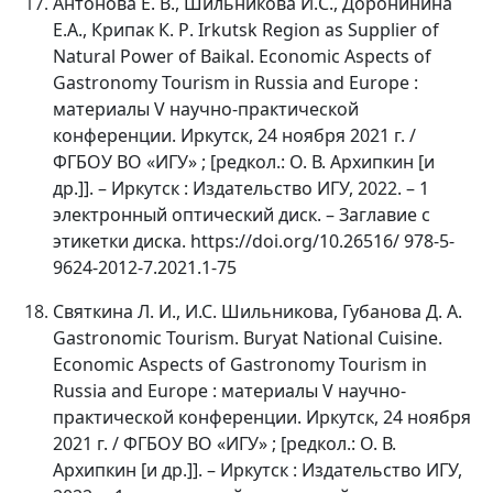
Антонова
Е
.
В
.,
Шильникова
И
.
С
.,
Доронинина
Е
.
А
.,
Крипак
К
.
Р
. Irkutsk Region as Supplier
о
f
Natural Power of Baikal. Economic Aspects of
Gastronomy Tourism in Russia and Europe :
материалы
V
научно
-
практической
конференции
.
Иркутск, 24 ноября 2021 г. /
ФГБОУ ВО «ИГУ» ; [редкол.: О. В. Архипкин [и
др.]]. – Иркутск : Издательство ИГУ, 2022. – 1
электронный оптический диск. – Заглавие с
этикетки диска. https://doi.org/10.26516/ 978-5-
9624-2012-7.2021.1-75
Святкина Л. И., И.С. Шильникова, Губанова Д. А.
Gastronomic Tourism.
Buryat National Cuisine.
Economic Aspects of Gastronomy Tourism in
Russia and Europe :
материалы
V
научно
-
практической
конференции
.
Иркутск, 24 ноября
2021 г. / ФГБОУ ВО «ИГУ» ; [редкол.: О. В.
Архипкин [и др.]]. – Иркутск : Издательство ИГУ,